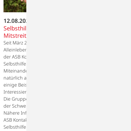
12.08.2021
Selbsthilfegruppe Alleinlebende sucht neue
Mitstreiter
Seit März 2019 trifft sich die Selbsthilfegruppe
Alleinlebende ab 65 Jahren regelmäßig in den Räumen
der ASB Kontakt- und Informationsstelle für
Selbsthilfegruppen in Gägelow.
Miteinander reden, zuhören, füreinander da sein und
natürlich auch gemeinsame Unternehmungen sind nur
einige Beispiele aus der Gruppe.
Interessierte sind herzlich Willkommen.
Die Gruppengespräche sind kostenlos und unterliegen
der Schweigepflicht.
Nähere Informationen erhalten Sie über die:
ASB Kontakt-und Informationsstelle für
Selbsthilfegruppen (KISS) Dorfstraße 10, Gägelow