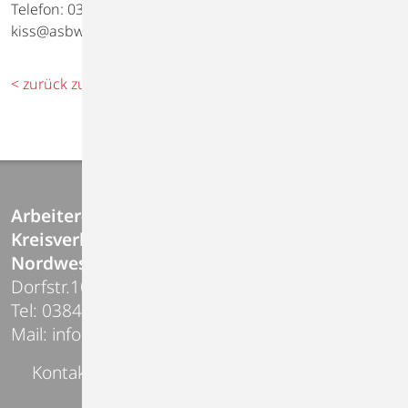
Telefon: 03841/ 22 26 16 oder per E-Mail an:
kiss@asbwismar.de
< zurück zur Übersicht
Arbeiter-Samariter-Bund
Kreisverband Wismar /
Nordwestmecklenburg e.V.
Dorfstr.10 | 23968 Gägelow
Tel: 03841-227200
Mail:
info@asbwismar.de
Kontakt
Links
Impressum
Datenschutz
Hinweisgebersystem