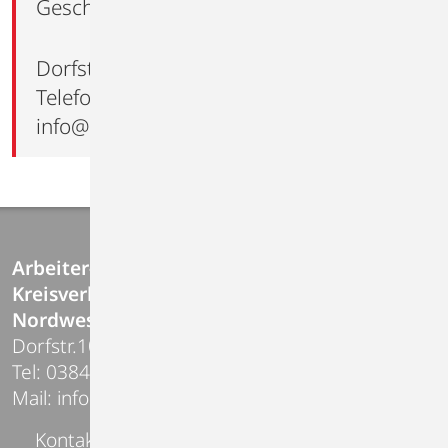
Geschäftsstelle
Dorfstraße 10 | 23968 Gägelow
Telefon 03841-227200
info@asbwismar.de
Arbeiter-Samariter-Bund
Kreisverband Wismar /
Nordwestmecklenburg e.V.
Dorfstr.10 | 23968 Gägelow
Tel: 03841-227200
Mail:
info@asbwismar.de
Kontakt
Links
Impressum
Datenschutz