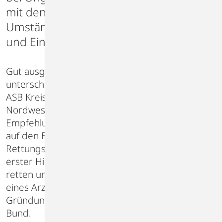
mit den unter den gegebenen
Umständen vorhandenen Materialien
und Einrichtungen.”
Gut ausgebildete Lehrkräfte vermitteln in den
unterschiedlichen Lehrgängen und Kursen des
ASB Kreisverband Wismar/
Nordwestmecklenburg e.V. die aktuellen
Empfehlungen zur Ersten Hilfe. Diese beruhen
auf den Erfahrungen von Ärzten und
Rettungsdienstfachleuten. Das Ziel, “Arbeiter” in
erster Hilfe auszubilden, um Menschenleben zu
retten und die kritische Zeit bis zum Eintreffen
eines Arztes zu überbrücken, war
Gründungsidee für den Arbeiter-Samariter-
Bund.