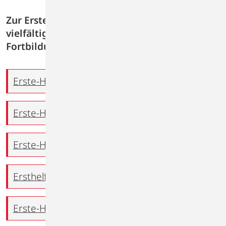
Zur Erste-Hilfe-Breitenausbildung zählen
vielfältige Angebote zur Aus- und
Fortbildung unterschiedlicher Zielgruppen.
Erste-Hilfe-Grundlehrgang (EH)
Erste-Hilfe-Training (EHT)
Erste-Hilfe-Aufbaulehrgang
Ersthelfer in Betrieben
Erste-Hilfe bei Kindernotfällen (EHK)