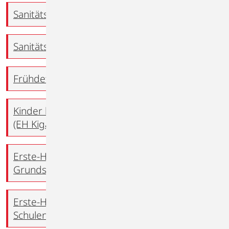
Sanitätshelfer-Lehrgang (SHL)
Sanitätshelfer-Lehrgang (SHL)
Frühdefibrillation-Lehrgang (AED)
Kinder lernen Erste-Hilfe im Kindergarten
(EH Kiga)
Erste-Hilfe: Heranführung im
Grundschulalter (EH GS)
Erste-Hilfe-Ausbildung in weiterführenden
Schulen, ab Klasse 5 bis Klasse 7