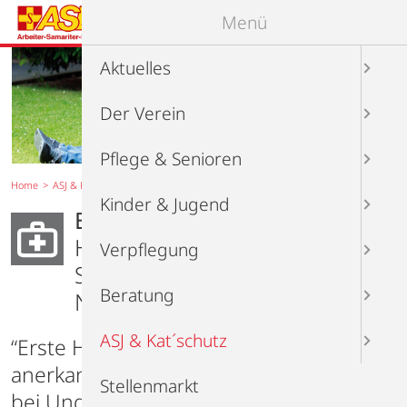
Menü
Aktuelles
Der Verein
Pflege & Senioren
Home
ASJ & Kat´schutz
Erste-Hilfe-Ausbildung
Kinder & Jugend
Erste-Hilfe-Ausbildung
Helden brauchen keine
Verpflegung
Superkräfte.
Beratung
Nur die richtigen Handgriffe.
ASJ & Kat´schutz
“Erste Hilfe ist die gekonnte Anwendung
anerkannter Grundregeln zur Rettung
Stellenmarkt
bei Unglücksfällen und Erkrankungen