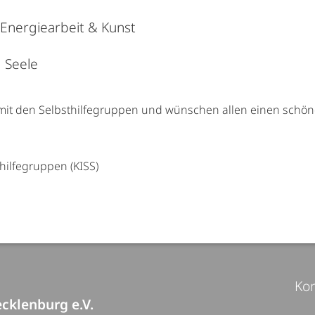
Energiearbeit & Kunst
d Seele
mit den Selbsthilfegruppen und wünschen allen einen schö
thilfegruppen (KISS)
Kon
cklenburg e.V.