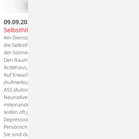
09.09.2025
Selbsthilfegruppe Neurodivergenz II
Am Dienstag, dem 9. September, trifft sich um 16:00 Uhr
die Selbsthilfegruppe Neurodivergenz II im Seminarraum
der Sonnen-Apotheke Lübsche Str. 146-148 in Wismar.
Den Raum erreichen Sie über den Aufgang vom
Ärztehaus, 1. OG links.
Auf Erwachsene mit ADHS
(Aufmerksamkeitsdefizit-/Hyperaktivitätsstörung) oder
ASS (Autismus-Spektrum-Störung) trifft der Begriff
Neurodivergenz zu. Die Erkrankungen können
miteinander oder alleine auftreten. Die Betroffenen
leiden oft jahrelang an Begleiterscheinungen wie
Depression, Sucht, Angst- oder
Persönlichkeitsstörungen.
Sie sind diagnostiziert und möchten sich in unserer