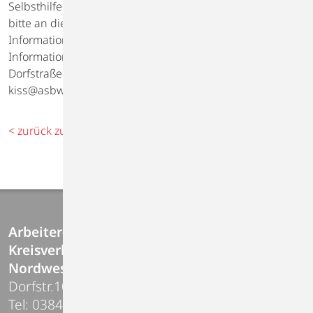
Selbsthilfegruppe engagieren? Dann wenden Sie sich
bitte an die KISS, ein Vorgespräch ist erwünscht. Nähere
Informationen erhalten Sie über die ASB Kontakt- und
Informationsstelle für Selbsthilfegruppen (KISS)
Dorfstraße 10 in Gägelow unter 03841-22 26 16 oder
kiss@asbwismar.de.
< zurück zur Übersicht
Arbeiter-Samariter-Bund
Kreisverband Wismar /
Nordwestmecklenburg e.V.
Dorfstr.10 | 23968 Gägelow
Tel: 03841-227200