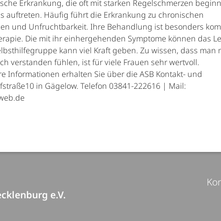
ische Erkrankung, die oft mit starken Regelschmerzen beginn
uftreten. Häufig führt die Erkrankung zu chronischen
 und Unfruchtbarkeit. Ihre Behandlung ist besonders kom
Therapie. Die mit ihr einhergehenden Symptome können das L
lbsthilfegruppe kann viel Kraft geben. Zu wissen, dass man 
h verstanden fühlen, ist für viele Frauen sehr wertvoll.
re Informationen erhalten Sie über die ASB Kontakt- und
rfstraße10 in Gägelow. Telefon 03841-222616 | Mail:
web.de
Kon
cklenburg e.V.