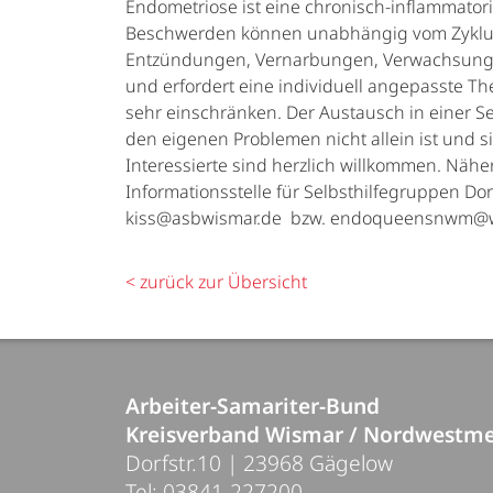
Endometriose ist eine chronisch-inflammator
Beschwerden können unabhängig vom Zyklus a
Entzündungen, Vernarbungen, Verwachsungen
und erfordert eine individuell angepasste 
sehr einschränken. Der Austausch in einer Se
den eigenen Problemen nicht allein ist und sic
Interessierte sind herzlich willkommen. Nähe
Informationsstelle für Selbsthilfegruppen Do
kiss@asbwismar.de
bzw.
endoqueensnwm@
< zurück zur Übersicht
Arbeiter-Samariter-Bund
Kreisverband Wismar / Nordwestme
Dorfstr.10 | 23968 Gägelow
Tel: 03841-227200